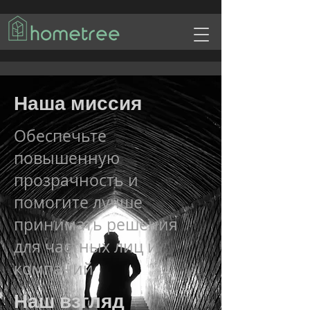
Наша миссия
Обеспечьте
повышенную
прозрачность и
помогите лучше
принимать решения
для частных лиц и
компаний
Наш взгляд