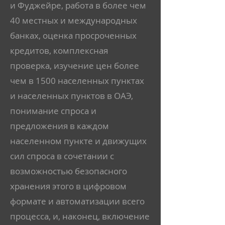
и Фуджейре, работа в более чем
40 местных и международных
банках, оценка просроченных
кредитов, комплексная
проверка, изучение цен более
чем в 1500 населенных пунктах
и населенных пунктов в ОАЭ,
понимание спроса и
предложения в каждом
населенном пункте и движущих
сил спроса в сочетании с
возможностью безопасного
хранения этого в цифровом
формате и автоматизации всего
процесса, и, наконец, включение