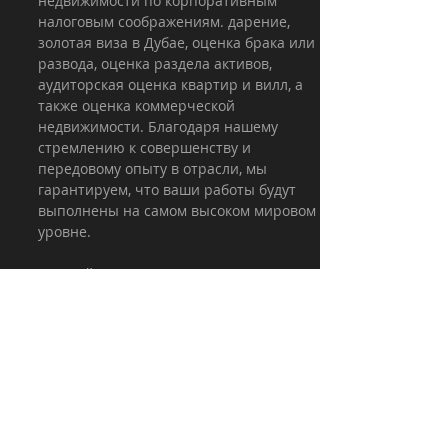
недвижимости по корпоративным 
налоговым соображениям. дарение, 
золотая виза в Дубае, оценка брака или 
развода, оценка раздела активов, 
аудиторская оценка квартир и вилл, а 
также оценка коммерческой 
недвижимости. Благодаря нашему 
стремлению к совершенству и 
передовому опыту в отрасли, мы 
гарантируем, что ваши работы будут 
выполнены на самом высоком мировом 
уровне.
Раскройте весь потенциал ваших 
объектов недвижимости с помощью 
услуг Hometree по оценке 
недвижимости. Свяжитесь с нами 
сегодня, чтобы получить 
индивидуальные решения по оценке, 
соответствующие вашим 
потребностям. 