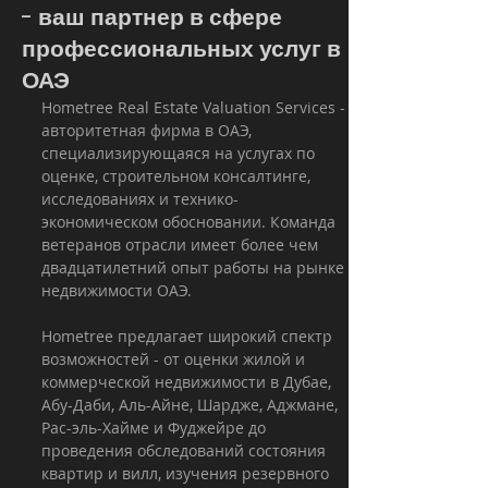
- ваш партнер в сфере
профессиональных услуг в
ОАЭ
Hometree Real Estate Valuation Services - 
авторитетная фирма в ОАЭ, 
специализирующаяся на услугах по 
оценке, строительном консалтинге, 
исследованиях и технико-
экономическом обосновании. Команда 
ветеранов отрасли имеет более чем 
двадцатилетний опыт работы на рынке 
недвижимости ОАЭ.
Hometree предлагает широкий спектр 
возможностей - от оценки жилой и 
коммерческой недвижимости в Дубае, 
Абу-Даби, Аль-Айне, Шардже, Аджмане, 
Рас-эль-Хайме и Фуджейре до 
проведения обследований состояния 
квартир и вилл, изучения резервного 