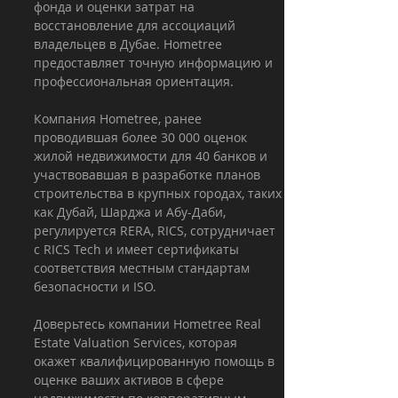
фонда и оценки затрат на 
восстановление для ассоциаций 
владельцев в Дубае. Hometree 
предоставляет точную информацию и 
профессиональная ориентация. 
Компания Hometree, ранее 
проводившая более 30 000 оценок 
жилой недвижимости для 40 банков и 
участвовавшая в разработке планов 
строительства в крупных городах, таких 
как Дубай, Шарджа и Абу-Даби, 
регулируется RERA, RICS, сотрудничает 
с RICS Tech и имеет сертификаты 
соответствия местным стандартам 
безопасности и ISO. 
Доверьтесь компании Hometree Real 
Estate Valuation Services, которая 
окажет квалифицированную помощь в 
оценке ваших активов в сфере 