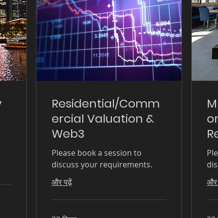
y
Residential/Comm
M
ercial Valuation &
o
Web3
R
Please book a session to
Pl
discuss your requirements.
di
और पढ़ें
और प