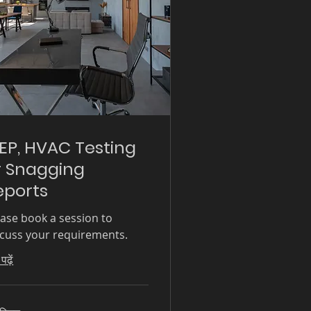
EP, HVAC Testing
r Snagging
eports
ease book a session to
scuss your requirements.
ढ़ें