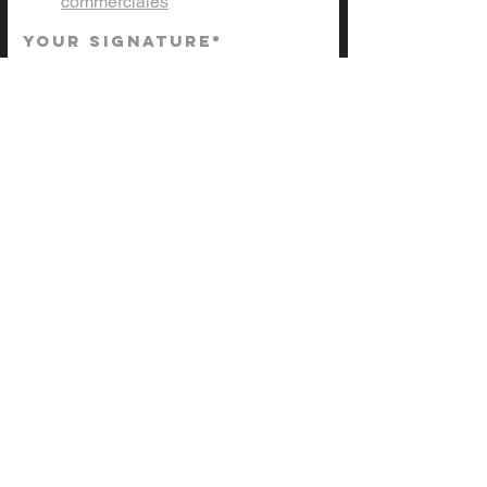
commerciales
Your Signature
Clear
Soumettez votre instruction