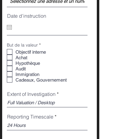
Date d'instruction
O
But de la valeur
*
b
Objectif interne
l
Achat
i
g
Hypothèque
a
Audit
t
Immigration
o
i
Cadeaux, Gouvernement
r
e
Extent of Investigation
Reporting Timescale