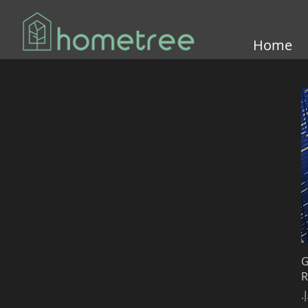
Home
G
R